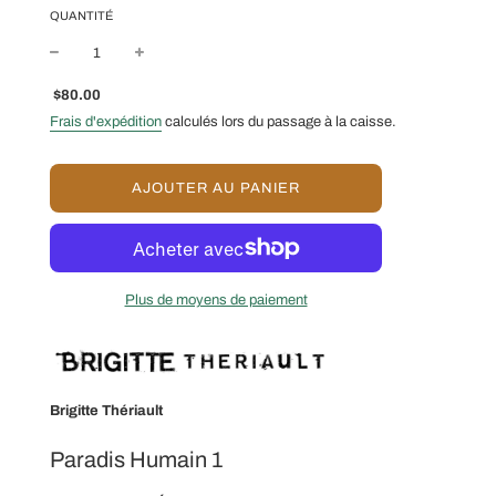
QUANTITÉ
Prix
Prix
$80.00
réduit
régulier
Frais d'expédition
calculés lors du passage à la caisse.
C
AJOUTER AU PANIER
H
A
R
G
E
Plus de moyens de paiement
M
E
N
T
E
N
Brigitte Thériault
C
O
Paradis Humain 1
U
R