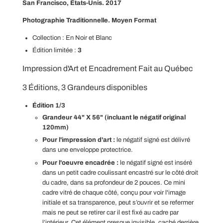
San Francisco, États-Unis. 2017
S
.
Photographie Traditionnelle. Moyen Format
.
.
Collection :
En Noir et Blanc
Édition limitée :
3
Impression d'Art et Encadrement Fait au Québec
3 Éditions, 3 Grandeurs disponibles
Édition 1/3
Grandeur 44" X 56" (incluant le négatif original
120mm)
Pour l'impression d'art :
le négatif signé est délivré
dans une enveloppe protectrice.
Pour l'oeuvre encadrée :
le négatif signé est inséré
dans un petit cadre coulissant encastré sur le côté droit
du cadre, dans sa profondeur de 2 pouces. Ce mini
cadre vitré de chaque côté, conçu pour voir l'image
initiale et sa transparence, peut s’ouvrir et se refermer
mais ne peut se retirer car il est fixé au cadre par
l’intérieur. Cet élément presque invisible, caché derrière