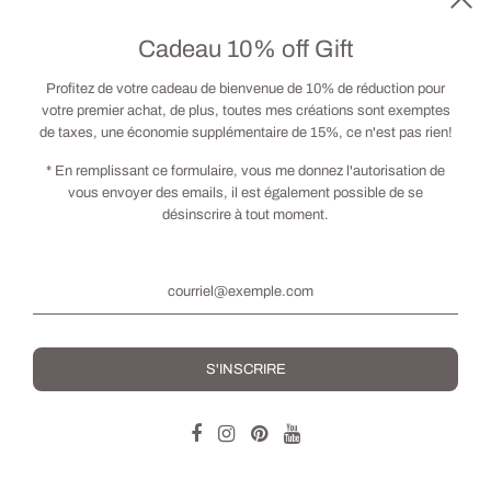
Cadeau 10% off Gift
Sorbet
Sous les Branches
À partir de
$80.00
À partir de
$80.00
Profitez de votre cadeau de bienvenue de 10% de réduction pour
votre premier achat, de plus, toutes mes créations sont exemptes
de taxes, une économie supplémentaire de 15%, ce n'est pas rien!
* En remplissant ce formulaire, vous me donnez l'autorisation de
vous envoyer des emails, il est également possible de se
désinscrire à tout moment.
Sous-Bois d'Étoiles
Sur la Route
À partir de
$80.00
À partir de
$80.00