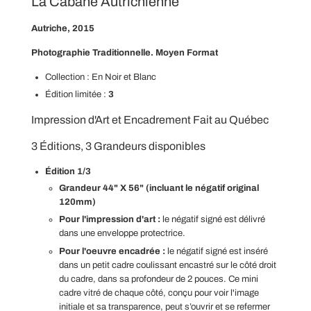
La Cabane Autrichienne
U
R
Autriche, 2015
S
.
Photographie Traditionnelle. Moyen Format
.
.
Collection :
En Noir et Blanc
Édition limitée :
3
Impression d'Art et Encadrement Fait au Québec
3 Éditions, 3 Grandeurs disponibles
Édition 1/3
Grandeur 44" X 56" (incluant le négatif original
120mm)
Pour l'impression d'art :
le négatif signé est délivré
dans une enveloppe protectrice.
Pour l'oeuvre encadrée :
le négatif signé est inséré
dans un petit cadre coulissant encastré sur le côté droit
du cadre, dans sa profondeur de 2 pouces. Ce mini
cadre vitré de chaque côté, conçu pour voir l'image
initiale et sa transparence, peut s’ouvrir et se refermer