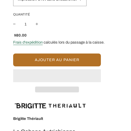
QUANTITÉ
Prix
Prix
$80.00
réduit
régulier
Frais d'expédition
calculés lors du passage à la caisse.
C
AJOUTER AU PANIER
H
A
R
G
E
M
E
N
T
E
N
Brigitte Thériault
C
O