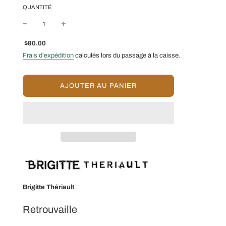
QUANTITÉ
Prix
Prix
$80.00
réduit
régulier
Frais d'expédition
calculés lors du passage à la caisse.
C
AJOUTER AU PANIER
H
A
R
G
E
M
E
N
T
E
N
Brigitte Thériault
C
O
Retrouvaille
U
R