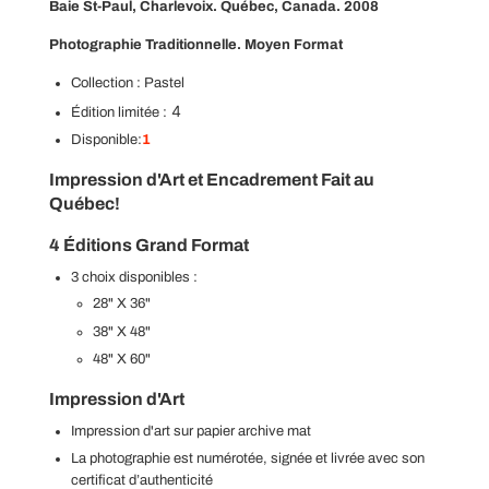
Baie St-Paul, Charlevoix. Québec, Canada. 2008
S
.
Photographie Traditionnelle.
Moyen Format
.
.
Collection :
Pastel
4
Édition limitée :
Disponible:
1
Impression d'Art et Encadrement Fait au
Québec!
4 Éditions Grand Format
3 choix disponibles :
28" X 36"
38" X 48"
48" X 60"
Impression d'Art
Impression d'art sur papier archive mat
La photographie est
numérotée, signée et livrée avec son
certificat d’authenticité