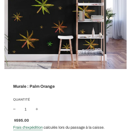
Murale : Palm Orange
QUANTITÉ
Prix
Prix
$595.00
réduit
régulier
Frais d'expédition
calculés lors du passage à la caisse.