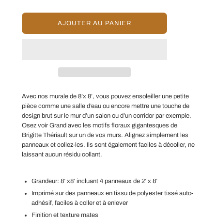
C
AJOUTER AU PANIER
H
A
R
G
E
M
E
N
Avec nos murale de 8’x 8’, vous pouvez ensoleiller une petite
T
pièce comme une salle d’eau ou encore mettre une touche de
E
design brut sur le mur d’un salon ou d’un corridor par exemple.
N
Osez voir Grand avec les motifs floraux gigantesques de
C
Brigitte Thériault sur un de vos murs. Alignez simplement les
O
panneaux et collez-les. Ils sont également faciles à décoller, ne
U
R
laissant aucun résidu collant.
S
.
.
Grandeur: 8’ x8’ incluant 4 panneaux de 2’ x 8’
.
Imprimé sur des panneaux en tissu de polyester tissé auto-
adhésif, faciles à coller et à enlever
Finition et texture mates